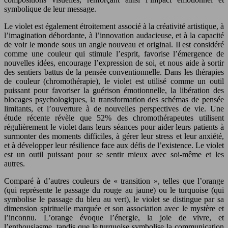
symbolique de leur message.
Le violet est également étroitement associé à la créativité artistique, à
l’imagination débordante, à l’innovation audacieuse, et à la capacité
de voir le monde sous un angle nouveau et original. Il est considéré
comme une couleur qui stimule l’esprit, favorise l’émergence de
nouvelles idées, encourage l’expression de soi, et nous aide à sortir
des sentiers battus de la pensée conventionnelle. Dans les thérapies
de couleur (chromothérapie), le violet est utilisé comme un outil
puissant pour favoriser la guérison émotionnelle, la libération des
blocages psychologiques, la transformation des schémas de pensée
limitants, et l’ouverture à de nouvelles perspectives de vie. Une
étude récente révèle que 52% des chromothérapeutes utilisent
régulièrement le violet dans leurs séances pour aider leurs patients à
surmonter des moments difficiles, à gérer leur stress et leur anxiété,
et à développer leur résilience face aux défis de l’existence. Le violet
est un outil puissant pour se sentir mieux avec soi-même et les
autres.
Comparé à d’autres couleurs de « transition », telles que l’orange
(qui représente le passage du rouge au jaune) ou le turquoise (qui
symbolise le passage du bleu au vert), le violet se distingue par sa
dimension spirituelle marquée et son association avec le mystère et
l’inconnu. L’orange évoque l’énergie, la joie de vivre, et
l’enthousiasme, tandis que le turquoise symbolise la communication