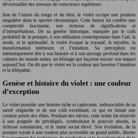
déverrouiller des niveaux de conscience supérieurs.
Issu de l’union du rouge et du bleu, le violet occupe une position
singulière dans le spectre chromatique. Cette fusion lui confère une
complexité fascinante, une richesse de significations et
d’interprétations. De sa genèse historique, marquée par le coût
prohibitif de la pourpre, à son utilisation contemporaine dans l’art, la
mode, et la spiritualité, le violet évoque la royauté, le mystère, la
transformation intérieure, et l’intuition. Sa perception est
intrinsèquement liée à son histoire et à son ancrage profond dans les
cultures du monde entier, un héritage qui façonne encore son impact
aujourd’hui. On dit que le violet est la couleur qui favorise l’intuition
et la télépathie.
Genèse et histoire du violet : une couleur
d’exception
Le violet possède une histoire riche et captivante, indissociable de sa
rareté originelle et de son coût exorbitant, ce qui en faisait une
couleur prisée des élites. Pendant des siècles, cette teinte fut réservée
à une poignée de privilégiés, symbolisant le pouvoir absolu, la
richesse ostentatoire, et le statut social élevé. Son évolution, de la
pourpre royale à une couleur plus accessible au grand public, illustre
l’avancement des techniques de production et la transformation de la