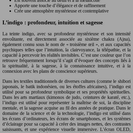
Est souvent associé au deuil et à la mélancolie
Apporte une touche d’élégance et de raffinement
Crée une atmosphère mystérieuse et contemplative
L’indigo : profondeur, intuition et sagesse
La teinte indigo, avec sa profondeur mystérieuse et son intensité
envoûtante, est directement associée au sixième chakra (Ajna),
également connu sous le nom de « troisième œil », et aux capacités
psychiques telles que l’intuition, la clairvoyance, la télépathie, et la
capacité à percevoir les réalités invisibles. C’est une couleur que l’on
retrouve fréquemment lorsqu’il s’agit d’évoquer des concepts liés à
la spiritualité, à la sagesse, à la connaissance intuitive, et à la
connexion avec les plans de conscience supérieurs.
Dans les textiles traditionnels de diverses cultures (comme le shibori
japonais, le batik indonésien, ou les étoffes africaines), l’indigo est
utilisé pour sa profondeur symbolique et ses propriétés spirituelles.
Dans les arts martiaux (kimonos de judo, ceintures de karaté, etc.),
l’indigo est utilisé pour représenter la maîtrise de soi, la discipline
mentale, et la sagesse acquise au fil des années de pratique. Dans le
domaine de la science et de la technologie, l’indigo est utilisé dans
les écrans d’ordinateurs, les écrans de smartphones, et les systèmes
d’éclairage pour sa capacité à créer des images nettes, des contrastes
saisissants, et une expérience visuelle immersive. L’écran OLED,