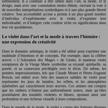
raffinement. Il a continué à être utilisé dans l’art, la mode, et le
design, mais avec une connotation moins élitiste, ouvrant la voie à
de nouvelles interprétations symboliques et à une plus grande liberté
créative. Son accessibilité accrue a permis à un plus grand nombre
d’individus d’expérimenter avec le violet, d’exprimer leur
individualité, et d’intégrer cette couleur riche en significations dans
leur vie quotidienne.
Le violet dans l’art et la mode à travers l’histoire :
une expression de créativité
Dans le domaine artistique, le violet a été utilisé pour exprimer une
multitude d’émotions et de concepts. Par exemple, dans la célèbre
œuvre « L’Adoration des Mages » de Giotto, le manteau violet
somptueux de la Vierge Marie symbolise sa royauté spirituelle, sa
pureté, et sa connexion privilégiée avec le divin. De même, les
peintres impressionnistes, tels que Claude Monet et Pierre-Auguste
Renoir, ont utilisé avec brio des nuances subtiles de violet pour
représenter les jeux de lumière, les reflets, et les atmosphères
éphémères qui caractérisent leurs œuvres. Ces artistes ont compris
que les ombres n’étaient pas uniformément noires, mais qu’elles
possédaient des tonalités violettes et bleues, ajoutant ainsi une
profondeur et une richesse visuelle à leurs compositions.
Dans le monde de la mode, le violet a connu des fortunes diverses