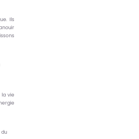
e. Ils
anouir
issons
à
la vie
nergie
 du