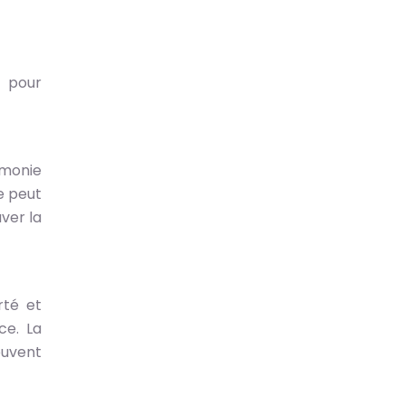
 pour
rmonie
e peut
ver la
rté et
ce. La
euvent