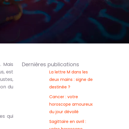
Dernières publications
. Mais
s, est
La lettre M dans les
ustes,
deux mains : signe de
ion du
destinée ?
Cancer : votre
horoscope amoureux
du jour dévoilé
es qui
Sagittaire en avril :