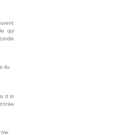
euvent
le qui
tandis
le du
x à la
ttirée
.
ôle.