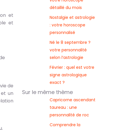
votre horoscope
détaillé du mois
ion et
Nostalgie et astrologie
ble et
: votre horoscope
personnalisé
Né le 8 septembre ?
votre personnalité
 de
selon l’astrologie
Février : quel est votre
signe astrologique
exact ?
 vie de
Sur le même thème
 et un
Capricorne ascendant
lation
taureau : une
personnalité de roc
Comprendre la
u.