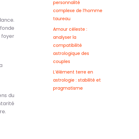
personnalité
complexe de l’homme
taureau
lance.
ofonde
Amour céleste :
 foyer
analyser la
compatibilité
astrologique des
couples
la
L’élément terre en
astrologie : stabilité et
pragmatisme
ens du
tarité
re.