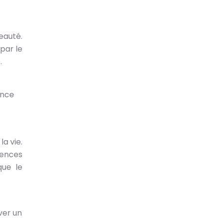
eauté.
par le
.
ance
la vie.
iences
que le
ver un