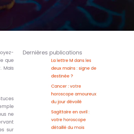
Dernières publications
royez-
le que
La lettre M dans les
. Mais
deux mains : signe de
destinée ?
Cancer : votre
horoscope amoureux
stuces
du jour dévoilé
exemple
Sagittaire en avril :
ous ne
votre horoscope
ervant
détaillé du mois
es sur