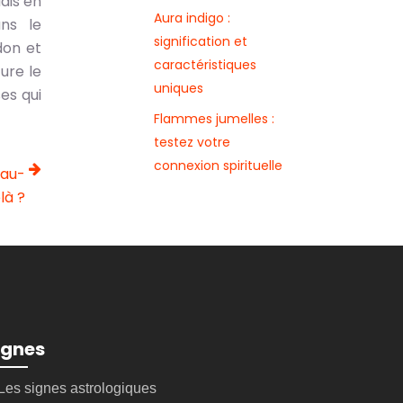
ais en
Aura indigo :
ans le
signification et
don et
caractéristiques
ure le
uniques
es qui
Flammes jumelles :
testez votre
connexion spirituelle
’au-
là ?
ignes
Les signes astrologiques