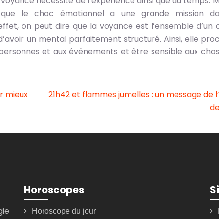
 voyance nécessite de l’expérience ainsi que du temps. M
ons que le choc émotionnel a une grande mission d
fet, on peut dire que la voyance est l’ensemble d’un 
d’avoir un mental parfaitement structuré. Ainsi, elle proc
 personnes et aux événements et être sensible aux chos
ur mieux
21h42 et flammes jumelles : un message de l
de
Horoscopes
S
gie
Horoscope du jour