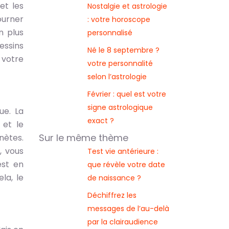
 et les
Nostalgie et astrologie
ourner
: votre horoscope
n plus
personnalisé
dessins
Né le 8 septembre ?
 votre
votre personnalité
selon l’astrologie
Février : quel est votre
signe astrologique
ue. La
exact ?
 et le
Sur le même thème
nètes.
, vous
Test vie antérieure :
est en
que révèle votre date
la, le
de naissance ?
Déchiffrez les
messages de l’au-delà
par la clairaudience